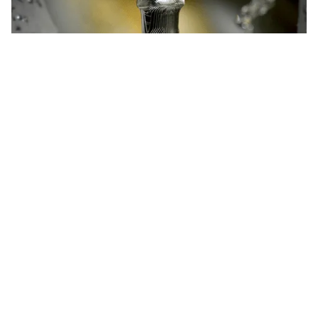
Libertà riparativa con controllo digitale
completo.
In Godent, ogni moncone personalizzato è progettato
digitalmente utilizzando scansioni intraorali e dati CBCT,
quindi fresato in titanio o zirconia per una resistenza e una
biocompatibilità ottimali. Supportiamo tutte le principali
piattaforme implantari e offriamo opzioni con fissaggio a vite