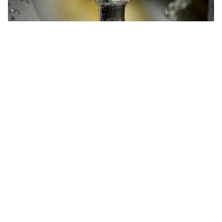
Libertad restauradora con control
digital total.
En Godent, cada pilar personalizado se diseña digitalmente
utilizando datos de escaneado intraoral y CBCT y, a
continuación, se fresa en titanio o circonio para obtener
una resistencia y biocompatibilidad óptimas. Somos
compatibles con las principales plataformas de implantes y
ofrecemos opciones atornilladas o cementadas para