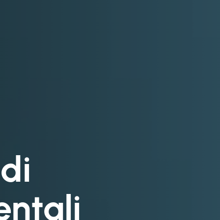
di
entali