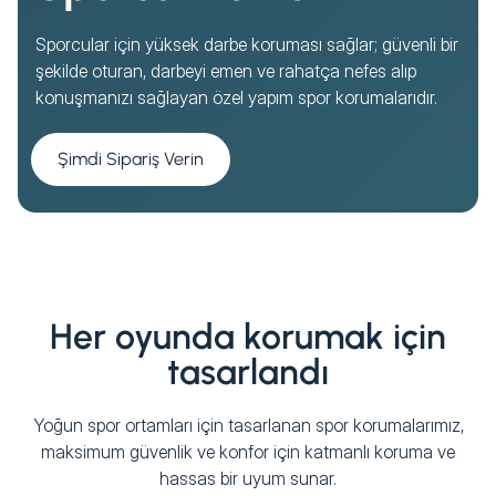
Sporcular için yüksek darbe koruması sağlar; güvenli bir
şekilde oturan, darbeyi emen ve rahatça nefes alıp
konuşmanızı sağlayan özel yapım spor korumalarıdır.
Şimdi Sipariş Verin
Her oyunda korumak için
tasarlandı
Yoğun spor ortamları için tasarlanan spor korumalarımız,
maksimum güvenlik ve konfor için katmanlı koruma ve
hassas bir uyum sunar.