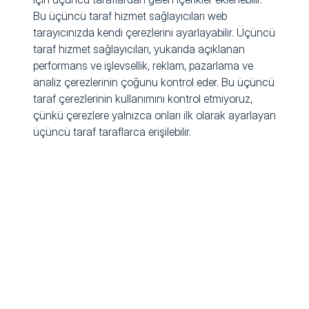
Bu üçüncü taraf hizmet sağlayıcıları web
tarayıcınızda kendi çerezlerini ayarlayabilir. Üçüncü
taraf hizmet sağlayıcıları, yukarıda açıklanan
performans ve işlevsellik, reklam, pazarlama ve
analiz çerezlerinin çoğunu kontrol eder. Bu üçüncü
taraf çerezlerinin kullanımını kontrol etmiyoruz,
çünkü çerezlere yalnızca onları ilk olarak ayarlayan
üçüncü taraf taraflarca erişilebilir.
Çerezleri nasıl yönetebilirsiniz?
Çoğu tarayıcı, çerezleri “ayarlar” tercihleri
aracılığıyla kontrol etmenize izin verir. Bununla
birlikte, web sitelerinin çerez ayarlama yeteneğini
sınırlarsanız, artık sizin için
kişiselleştirilmeyeceğinden genel kullanıcı
deneyiminizi kötüleştirebilirsiniz. Ayrıca, oturum
açma bilgileri gibi özelleştirilmiş ayarları
kaydetmenizi engelleyebilir. Tarayıcı üreticileri,