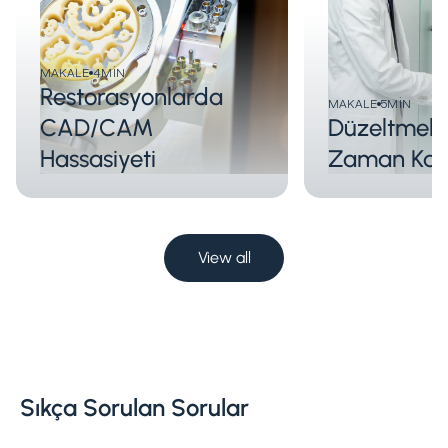
MAKALE
4
MIN
Restorasyonlarda
MAKALE
5
MIN
CAD/CAM
Düzeltmeler
Hassasiyeti
Zaman Kaz
View all
Sıkça Sorulan Sorular