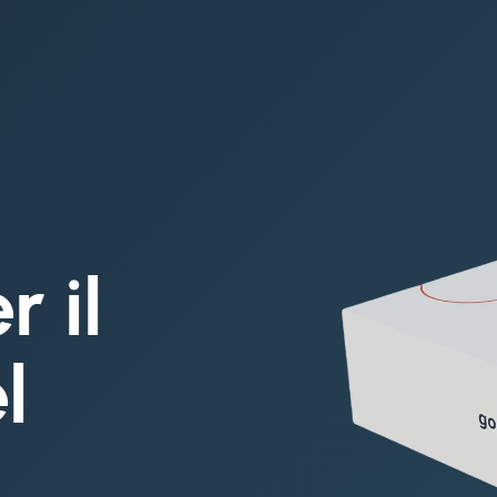
r il
l