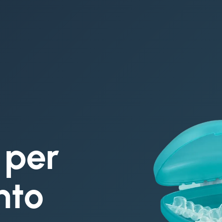
 per
nto