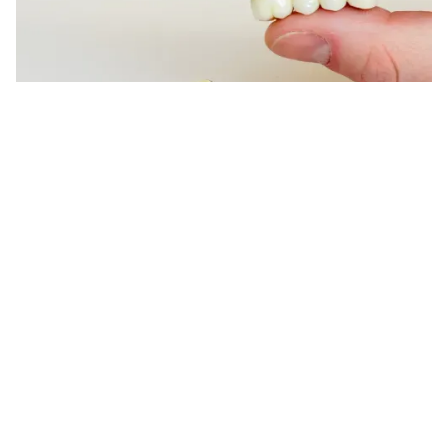
Quand la tradition rencontre la
performance.
Les restaurations en PFM ont résisté à l'épreuve du temps,
alliant durabilité mécanique et polyvalence esthétique.
Soutenues par des décennies de preuves cliniques, elles