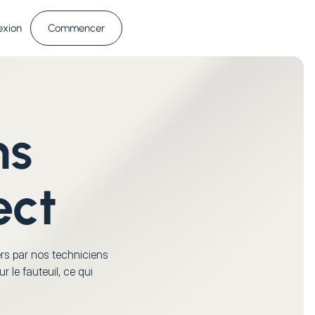
exion
Commencer
ns
ect
rs par nos techniciens 
r le fauteuil, ce qui 