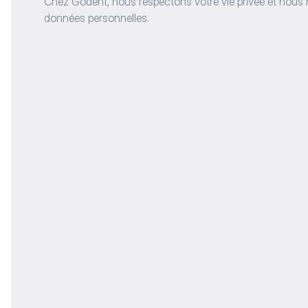
Chez Godent, nous respectons votre vie privée et nous
données personnelles. 