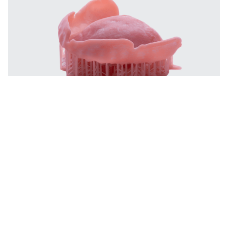
Dentaduras digitales redefinidas.
En Godent, nuestras prótesis completas impresas en 3D se
diseñan utilizando escaneados intraorales o impresiones
digitalizadas para crear prótesis monolíticas o de varios