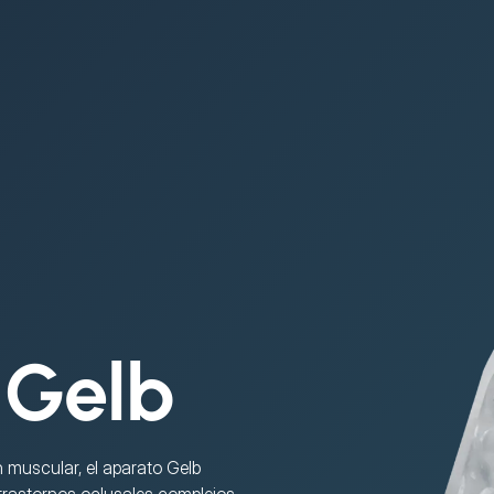
 Gelb
n muscular, el aparato Gelb 
trastornos oclusales complejos.