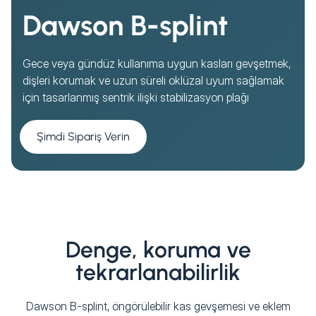
Dawson B-splint
Gece veya gündüz kullanıma uygun kasları gevşetmek,
dişleri korumak ve uzun süreli oklüzal uyum sağlamak
için tasarlanmış sentrik ilişki stabilizasyon plağı
Şimdi Sipariş Verin
Denge, koruma ve
tekrarlanabilirlik
Dawson B-splint, öngörülebilir kas gevşemesi ve eklem