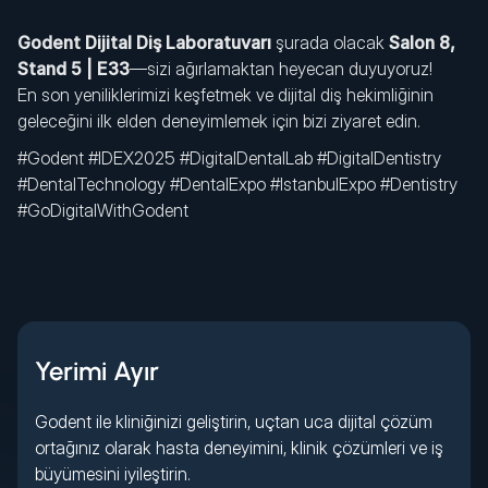
Godent Dijital Diş Laboratuvarı
şurada olacak
Salon 8,
Stand 5 | E33
—sizi ağırlamaktan heyecan duyuyoruz!
En son yeniliklerimizi keşfetmek ve dijital diş hekimliğinin
geleceğini ilk elden deneyimlemek için bizi ziyaret edin.
#Godent #IDEX2025 #DigitalDentalLab #DigitalDentistry
#DentalTechnology #DentalExpo #IstanbulExpo #Dentistry
#GoDigitalWithGodent
Yerimi Ayır
Godent ile kliniğinizi geliştirin, uçtan uca dijital çözüm
ortağınız olarak hasta deneyimini, klinik çözümleri ve iş
büyümesini iyileştirin.